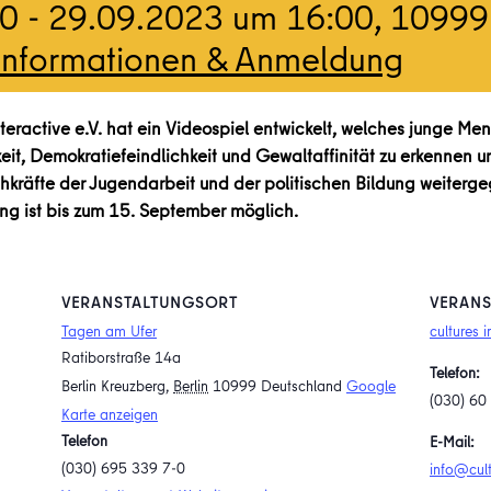
00
-
29.09.2023 um 16:00
, 10999
Informationen & Anmeldung
nteractive e.V. hat ein Videospiel entwickelt, welches junge M
, Demokratiefeindlichkeit und Gewaltaffinität zu erkennen u
chkräfte der Jugendarbeit und der politischen Bildung weiter
ung ist bis zum 15. September möglich.
VERANSTALTUNGSORT
VERANS
Tagen am Ufer
cultures i
Ratiborstraße 14a
Telefon:
Berlin Kreuzberg
,
Berlin
10999
Deutschland
Google
(030) 60
Karte anzeigen
Telefon
E-Mail:
(030) 695 339 7-0
info@cult