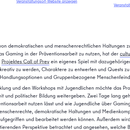
Veranstaltungsort-Website anzeigen
Veranstal
von demokratischen und menschenrechtlichen Haltungen
as Gaming in der Präventionsarbeit zu nutzen, hat der
cultu
s
Projektes Call of Prev
ein eigenes Spiel mit dazugehörigem
t kreativ zu werden, Charaktere zu entwerfen und Quests z
, Handlungsoptionen und Gruppenbezogene Menschenfeindl
klung und den Workshops mit Jugendlichen möchte das Proje
it und politischer Bildung weitergeben. Zwei Tage lang geh
entionsarbeit nutzen lässt und wie Jugendliche über Gami
 Menschenrechte, demokratische Haltungen und Medienko
aufgegriffen und bearbeitet werden können. Außerdem wird
tierenden Perspektive betrachtet und angesehen, welche B