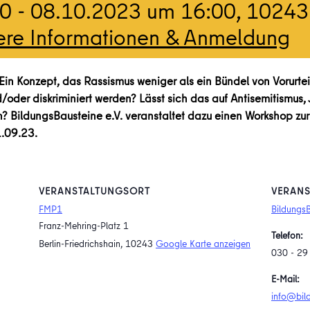
00
-
08.10.2023 um 16:00
, 10243
ere Informationen & Anmeldung
? Ein Konzept, das Rassismus weniger als ein Bündel von Vorurtei
/oder diskriminiert werden? Lässt sich das auf Antisemitismus,
? BildungsBausteine e.V. veranstaltet dazu einen Workshop zur 
1.09.23.
VERANSTALTUNGSORT
VERANS
FMP1
BildungsB
Franz-Mehring-Platz 1
Telefon:
Berlin-Friedrichshain
,
10243
Google Karte anzeigen
030 ‐ 29
E-Mail:
info@bil