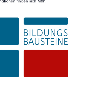
mationen finden sich
hier
.