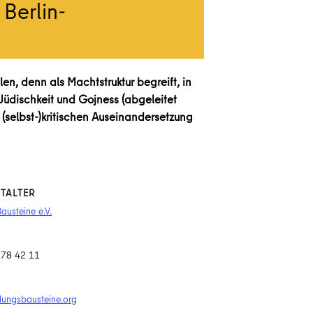
 Berlin-
len, denn als Machtstruktur begreift, in
 Jüdischkeit und Gojness (abgeleitet
(selbst-)kritischen Auseinandersetzung
TALTER
austeine e.V.
 78 42 11
dungsbausteine.org