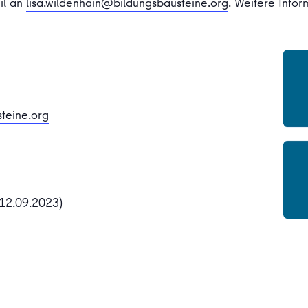
il an
lisa.wildenhain@bildungsbausteine.org
. Weitere Infor
teine.org
12.09.2023)