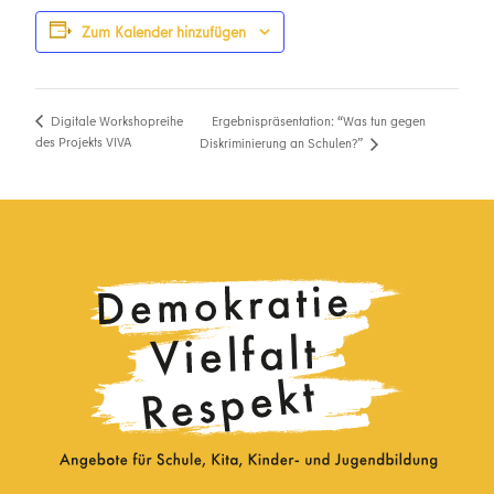
Zum Kalender hinzufügen
Ergebnispräsentation: “Was tun gegen
Digitale Workshopreihe
des Projekts VIVA
Diskriminierung an Schulen?”