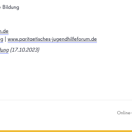
e Bildung
n.de
ng
|
www.paritaetisches-jugendhilfeforum.de
dung
(17.10.2023)
Online-