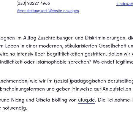
(030) 90227 4966
landeszen
Veranstaltungsort-Website anzeigen
nen im Alltag Zuschreibungen und Diskriminierungen, die 
 Leben in einer modernen, säkularisierten Gesellschaft un
ird so intensiv über Begrifflichkeiten gestritten. Sollen wi
eindlichkeit oder Islamophobie sprechen? Wo endet legitime 
eilnehmenden, wie wir im (sozial-)pädagogischen Berufsallt
ür Erscheinungsformen und geben Hinweise auf Anlaufstellen
ioune Niang und Gisela Bölling von
ufuq.de
. Die Teilnahme i
r
notwendig.