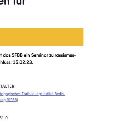
en für
tet das SFBB ein Seminar zu rassismus-
hluss: 15.02.23.
TALTER
agogisches Fortbildungsinstitut Berlin-
urg (SFBB)
81-0