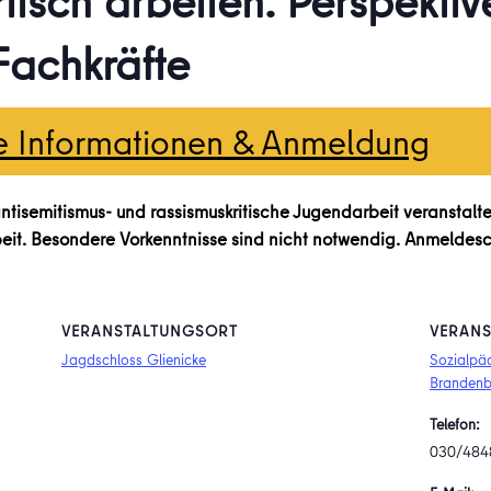
itsch arbeiten. Perspektiv
achkräfte
e Informationen & Anmeldung
 antisemitismus- und rassismuskritische Jugendarbeit veranstal
beit. Besondere Vorkenntnisse sind nicht notwendig. Anmeldesc
VERANSTALTUNGSORT
VERANS
Jagdschloss Glienicke
Sozialpäd
Brandenb
Telefon:
030/484