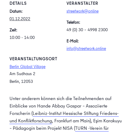
DETAILS
VERANSTALTER
streetwork@online
Datum:
01.12.2022
Telefon:
49 (0) 30 – 4998 2300
Zeit:
10:00 - 14:00
E-Mail:
info@streetwork.online
VERANSTALTUNGSORT
Berlin Global Village
Am Sudhaus 2
Berlin
,
12053
Unter anderem können sich die Teilnehmenden auf
Einblicke von Hande Abbay Gaspar – Assoziierte
Forscherin (
Leibniz-Institut Hessische Stiftung Friedens-
und Konfliktforschung
, Frankfurt am Main), Eşim Karakuyu
– Pädagogin beim Projekt NISA (
TURN -Verein für