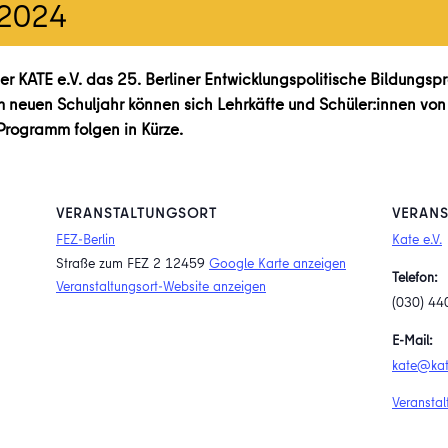
.2024
r KATE e.V. das 25. Berliner Entwicklungspolitische Bildungs
euen Schuljahr können sich Lehrkäfte und Schüler:innen von de
Programm folgen in Kürze.
VERANSTALTUNGSORT
VERANS
FEZ-Berlin
Kate e.V.
Straße zum FEZ 2
12459
Google Karte anzeigen
Telefon:
Veranstaltungsort-Website anzeigen
(030) 44
E-Mail:
kate@kat
Veranstal