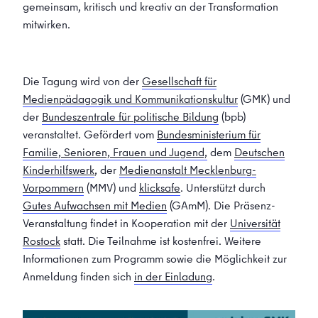
gemeinsam, kritisch und kreativ an der Transformation
mitwirken.
Die Tagung wird von der
Gesellschaft für
Medienpädagogik und Kommunikationskultur
(GMK) und
der
Bundeszentrale für politische Bildung
(bpb)
veranstaltet. Gefördert vom
Bundesministerium für
Familie, Senioren, Frauen und Jugend,
dem
Deutschen
Kinderhilfswerk
, der
Medienanstalt Mecklenburg-
Vorpommern
(MMV) und
klicksafe
. Unterstützt durch
Gutes Aufwachsen mit Medien
(GAmM). Die Präsenz-
Veranstaltung findet in Kooperation mit der
Universität
Rostock
statt. Die Teilnahme ist kostenfrei. Weitere
Informationen zum Programm sowie die Möglichkeit zur
Anmeldung finden sich
in der Einladung
.