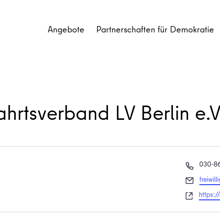
Angebote
Partnerschaften für Demokratie
ahrtsverband LV Berlin e.V
Telefon
030-8
Email
freiwil
Websei
https: