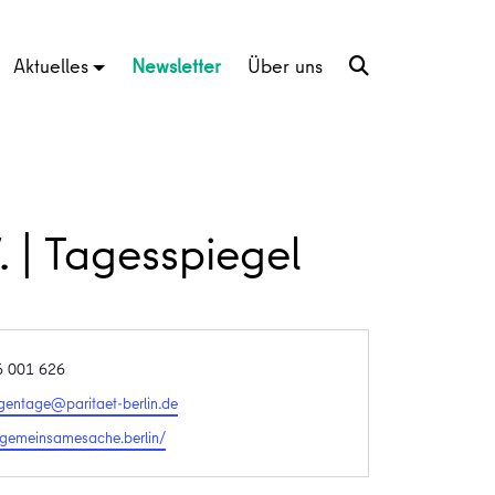
Aktuelles
Newsletter
Über uns
. | Tagesspiegel
6 001 626
ligentage@paritaet-berlin.de
te
//gemeinsamesache.berlin/