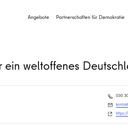
Angebote
Partnerschaften für Demokratie
r ein weltoffenes Deutschl
Telefon
030 3
Email
kontak
Websei
https:/