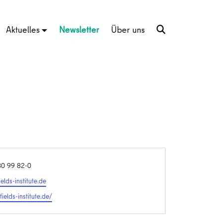
Aktuelles
Newsletter
Über uns
80 99 82-0
elds-institute.de
te
fields-institute.de/