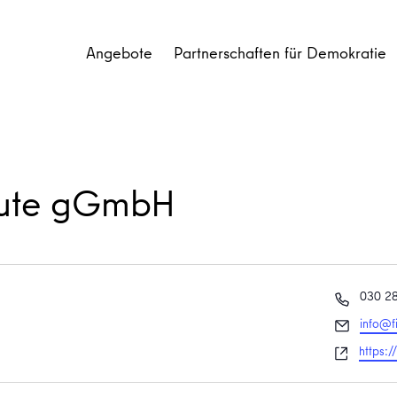
Angebote
Partnerschaften für Demokratie
titute gGmbH
Telefon
030 2
Email
info@fi
Websei
https://