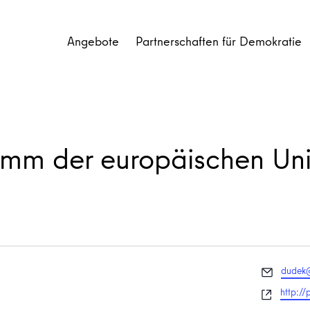
Angebote
Partnerschaften für Demokratie
m der europäischen Unio
Email
dudek@
Websei
http://