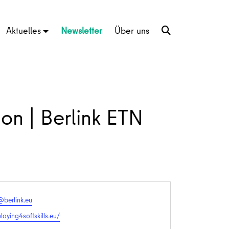
Aktuelles
Newsletter
Über uns
n | Berlink ETN
berlink.eu
te
playing4softskills.eu/