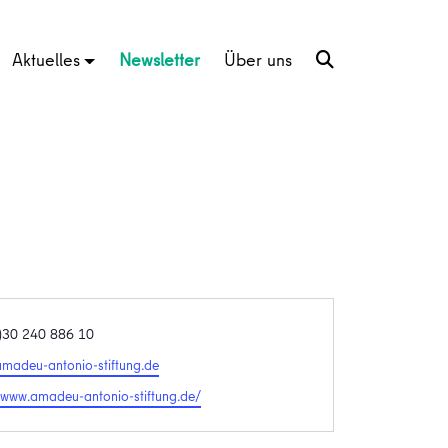
Aktuelles
Newsletter
Über uns
)30 240 886 10
madeu-antonio-stiftung.de
te
//www.amadeu-antonio-stiftung.de/