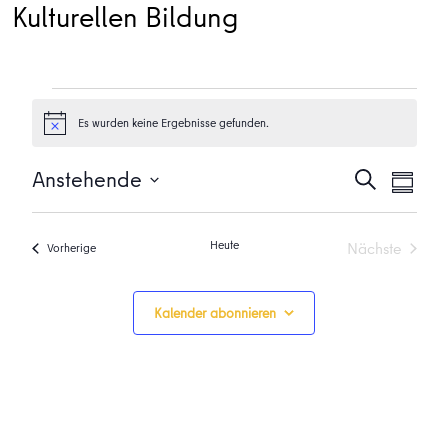
Kulturellen Bildung
Veranstaltungen
Es wurden keine Ergebnisse gefunden.
Hinweis
Veransta
Vera
Anstehende
Suche
Zusamme
Ansi
Suche
Datum
Navi
auswählen.
und
Heute
Nächste
Veranstaltungen
Vorherige
Ansichten
Veranstalt
Navigati
Kalender abonnieren