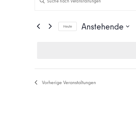
Suche
Schlüsselwort
eingeben.
und
Suche
Anstehende
Heute
Ansichten,
nach
Datum
Veranstaltungen
Navigation
auswählen.
Schlüsselwort.
Vorherige
Veranstaltungen