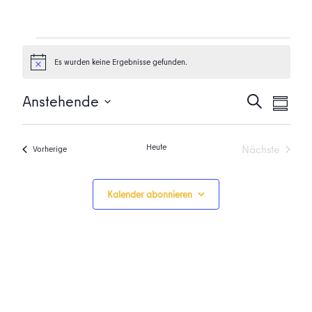
Veranstaltungen
Es wurden keine Ergebnisse gefunden.
Hinweis
Veransta
Vera
Anstehende
Suche
Zusamme
Ansi
Suche
Datum
Navi
auswählen.
und
Heute
Nächste
Veranstaltungen
Vorherige
Ansichten
Veranstalt
Navigati
Kalender abonnieren