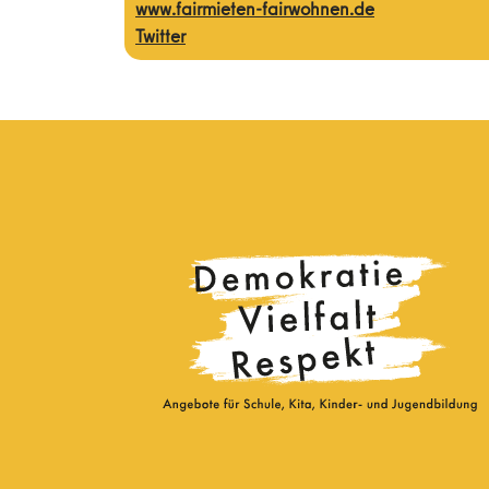
www.fairmieten-fairwohnen.de
Twitter