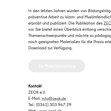
In den letzten Jahren wurden von Bildungsträg
präventive Arbeit zu Islam- und Muslimfeindlic
erprobt und publiziert. Die Publikation des
ZEO
vor. Sie bietet einen Überblick entlang versch
Themenschwerpunkte und möchte so pädagogis
nach geeigneten Materialien für die Praxis erl
Download zur Verfügung.
Zur Materialsammlung
Kontakt
ZEOK e.V.
E-Mail:
info@zeok.de
Tel.: (0341) 303 947 29
Web.:
www.zeok.de