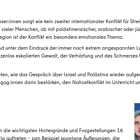
ser:innen sorgt wie kein zweiter internationaler Konflikt für Str
n vieler Menschen, ob mit palästinensischer, arabischer oder j
egion ist der Konflikt ein besonders emotionales Thema.
 unter dem Eindruck der immer noch extrem angespannten Lage
nzenlos eskalierten Gewalt, der Verhärtung und des Schmerzes t
ten, wie das Gespräch über Israel
und Palästina wieder aufg
og:innen darin bestärken, den Nahostkonflikt im Unterricht un
 in die wichtigsten Hintergründe und Fragestellungen 16
ig auftreten – zum Beispiel spontane Äußerungen, die