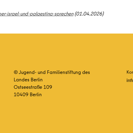
er-israel-und-palaestina-sprechen
(01.04.2026)
© Jugend- und Familienstiftung des
Kon
Landes Berlin
inf
Ostseestraße 109
10409 Berlin