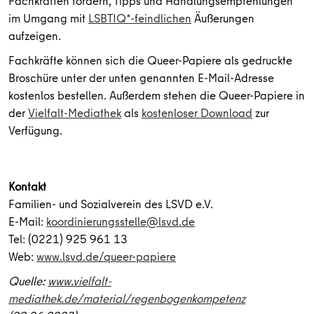
Fachkräften fördern, Tipps und Handlungsempfehlungen
im Umgang mit
LSBTIQ*-feindlichen
Äußerungen
aufzeigen.
Fachkräfte können sich die Queer-Papiere als gedruckte
Broschüre unter der unten genannten E-Mail-Adresse
kostenlos bestellen. Außerdem stehen die Queer-Papiere in
der
Vielfalt-Mediathek
als
kostenloser Download
zur
Verfügung.
Kontakt
Familien- und Sozialverein des LSVD e.V.
E-Mail:
koordinierungsstelle@lsvd.de
Tel: (0221) 925 961 13
Web:
www.lsvd.de/queer-papiere
Quelle:
www.vielfalt-
mediathek.de/material/regenbogenkompetenz