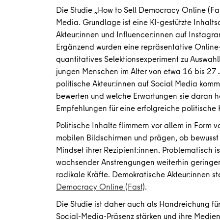
Die Studie „How to Sell Democracy Online (Fas
Media. Grundlage ist eine KI-gestützte Inhalt
Akteur:innen und Influencer:innen auf Instagr
Ergänzend wurden eine repräsentative Online
quantitatives Selektionsexperiment zu Auswahlk
jungen Menschen im Alter von etwa 16 bis 27 J
politische Akteur:innen auf Social Media komm
bewerten und welche Erwartungen sie daran ha
Empfehlungen für eine erfolgreiche politische
Politische Inhalte flimmern vor allem in Form 
mobilen Bildschirmen und prägen, ob bewusst 
Mindset ihrer Rezipient:innen. Problematisch i
wachsender Anstrengungen weiterhin geringere
radikale Kräfte. Demokratische Akteur:innen s
Democracy Online (Fast)
.
Die Studie ist daher auch als Handreichung für
Social-Media-Präsenz stärken und ihre Medie