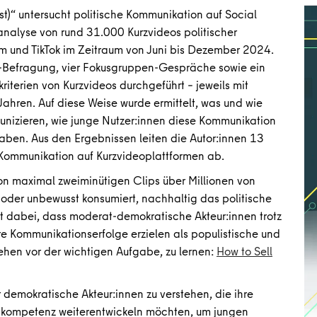
t)“ untersucht politische Kommunikation auf Social
sanalyse von rund 31.000 Kurzvideos politischer
am und TikTok im Zeitraum von Juni bis Dezember 2024.
-Befragung, vier Fokusgruppen-Gespräche sowie ein
riterien von Kurzvideos durchgeführt – jeweils mit
ahren. Auf diese Weise wurde ermittelt, was und wie
unizieren, wie junge Nutzer:innen diese Kommunikation
ben. Aus den Ergebnissen leiten die Autor:innen 13
 Kommunikation auf Kurzvideoplattformen ab.
von maximal zweiminütigen Clips über Millionen von
oder unbewusst konsumiert, nachhaltig das politische
st dabei, dass moderat-demokratische Akteur:innen trotz
 Kommunikationserfolge erzielen als populistische und
tehen vor der wichtigen Aufgabe, zu lernen:
How to Sell
 demokratische Akteur:innen zu verstehen, die ihre
nkompetenz weiterentwickeln möchten, um jungen