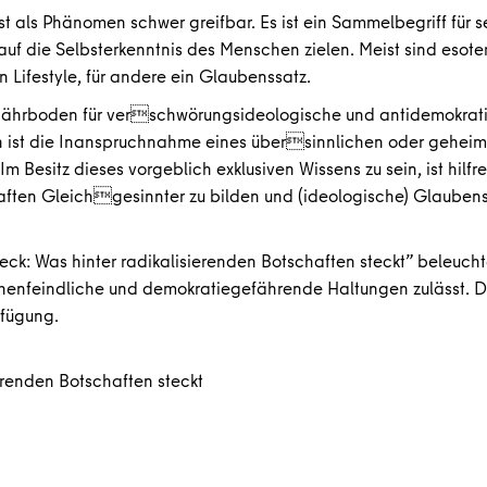
ist als Phänomen schwer greifbar. Es ist ein Sammelbegriff für s
 auf die Selbsterkenntnis des Menschen zielen. Meist sind esote
in Lifestyle, für andere ein Glaubenssatz.
 Nährboden für verschwörungsideologische und antidemokrat
en ist die Inanspruchnahme eines übersinnlichen oder gehei
m Besitz dieses vorgeblich exklusiven Wissens zu sein, ist hilfre
ften Gleichgesinnter zu bilden und (ideologische) Glauben
eck: Was hinter radikalisierenden Botschaften steckt” beleucht
henfeindliche und demokratiegefährende Haltungen zulässt. D
rfügung.
erenden Botschaften steckt