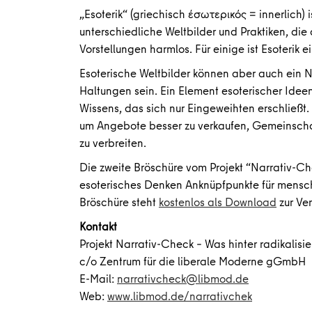
„Esoterik“ (griechisch έσωτερικός = innerlich) 
unterschiedliche Weltbilder und Praktiken, die
Vorstellungen harmlos. Für einige ist Esoterik e
Esoterische Weltbilder können aber auch ein
Haltungen sein. Ein Element esoterischer Ide
Wissens, das sich nur Eingeweihten erschließt. I
um Angebote besser zu verkaufen, Gemeinscha
zu verbreiten.
Die zweite Bröschüre vom Projekt “Narrativ-Ch
esoterisches Denken Anknüpfpunkte für mensc
Bröschüre steht
kostenlos als Download
zur Ve
Kontakt
Projekt Narrativ-Check – Was hinter radikalisi
c/o Zentrum für die liberale Moderne gGmbH
E-Mail:
narrativcheck@libmod.de
Web:
www.libmod.de/narrativchek