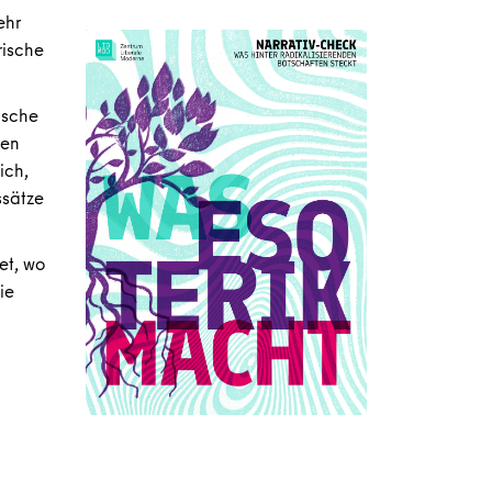
ehr
rische
ische
men
ich,
ssätze
et, wo
ie