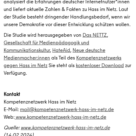
analysiert die Erfahrungen deutscher Internetnutzer*innen
und liefert aktuelle Zahlen & Fakten zu Hass im Netz. Laut
der Studie besteht dringender Handlungsbedarf, wenn wir
unsere Demokratie vor dieser Entwicklung schützen wollen.
Die Studie wird herausgegeben von
Das NETTZ
,
Gesellschaft für Medienpädagogik und
Kommunikationskultur
,
HateAid
,
Neue deutsche
Medienmacher:innen
als Teil des
Kompetenznetzwerks
gegen Hass im Netz
Sie steht als
kostenloser Download
zur
Verfügung.
Kontakt
Kompetenznetzwerk Hass im Netz
E-Mail:
mail@kompetenznetzwerk-hass-im-netz.de
Web:
www.kompetenznetzwerk-hass-im-netz.de
Quelle:
www.kompetenznetzwerk-hass-im-netz.de
(14.02.2024)