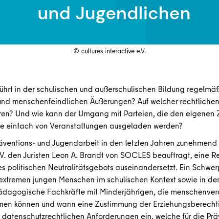
© cultures interactive e.V.
ührt in der schulischen und außerschulischen Bildung regelmä
und menschenfeindlichen Äußerungen? Auf welcher rechtliche
en? Und wie kann der Umgang mit Parteien, die den eigenen Z
sie einfach von Veranstaltungen ausgeladen werden?
äventions- und Jugendarbeit in den letzten Jahren zunehmend 
 e.V. den Juristen Leon A. Brandt von SOCLES beauftragt, eine Rec
 politischen Neutralitätsgebots auseinandersetzt. Ein Schwerpu
sextremen jungen Menschen im schulischen Kontext sowie in der 
 pädagogische Fachkräfte mit Minderjährigen, die menschenve
mmen können und wann eine Zustimmung der Erziehungsberechtig
n datenschutzrechtlichen Anforderungen ein, welche für die Prä