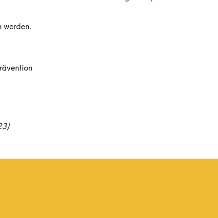
n werden.
prävention
23)