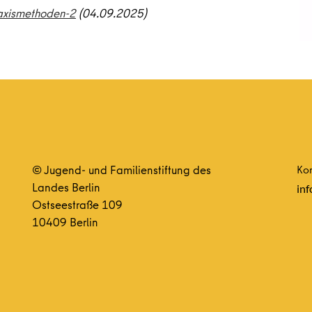
axismethoden-2
(04.09.2025)
© Jugend- und Familienstiftung des
Kon
Landes Berlin
inf
Ostseestraße 109
10409 Berlin