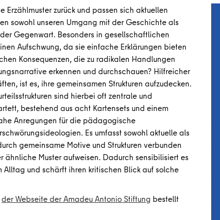
e Erzählmuster zurück und passen sich aktuellen
ssen sowohl unseren Umgang mit der Geschichte als
 der Gegenwart. Besonders in gesellschaftlichen
einen Aufschwung, da sie einfache Erklärungen bieten
ischen Konsequenzen, die zu radikalen Handlungen
rungsnarrative erkennen und durchschauen? Hilfreicher
äften, ist es, ihre gemeinsamen Strukturen aufzudecken.
teilsstrukturen sind hierbei oft zentrale und
tett, bestehend aus acht Kartensets und einem
snahe Anregungen für die pädagogische
rschwörungsideologien. Es umfasst sowohl aktuelle als
 durch gemeinsame Motive und Strukturen verbunden
 ähnliche Muster aufweisen. Dadurch sensibilisiert es
lltag und schärft ihren kritischen Blick auf solche
f
der Webseite der Amadeu Antonio Stiftung
bestellt