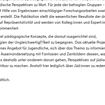
dische Perspektiven zu Wort. Für jede der befragten Gruppen –
mit Hilfe von Ergebnissen einschlägiger Forschungsarbeiten sow
stellt. Die Publikation stellt die wesentlichen Resultate der dr
f Repräsentativität und werden von Kolleg:innen und Expert:i
kommentiert.
et pädagogische Konzepte, die darauf ausgerichtet sind,
gien der Ungleichwertigkeit zu begegnen. Das aktuelle Proje
fenes Angebot für Jugendliche, sich über das Thema zu informie
 Auseinandersetzung mit Fantasien und Zerrbildern dessen, wa
d es deshalb unter anderem darum gehen, Perspektiven auf jüdi
htbar zu machen. Anstatt hier lediglich über Jüd:innen zu reden
ltlich.