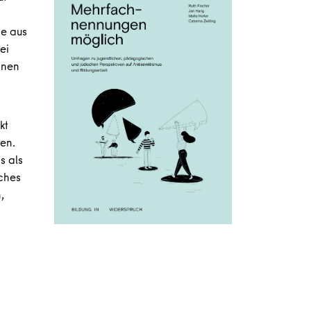
ie aus
ei
nnen
kt
ren.
s als
sches
,