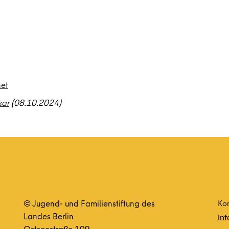
net
sar
(08.10.2024)
© Jugend- und Familienstiftung des
Kon
Landes Berlin
inf
Ostseestraße 109