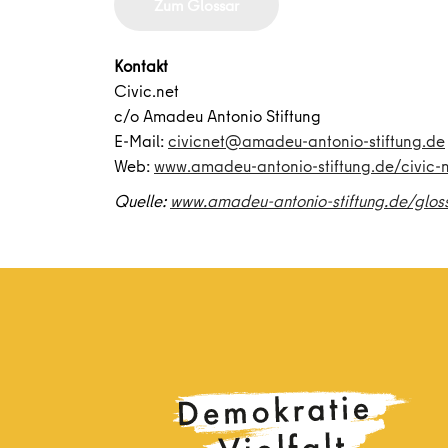
Zum Glossar
Kontakt
Civic.net
c/o Amadeu Antonio Stiftung
E-Mail:
civicnet@amadeu-antonio-stiftung.de
Web:
www.amadeu-antonio-stiftung.de/civic-
Quelle:
www.amadeu-antonio-stiftung.de/glos