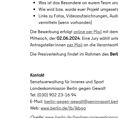
Was ist das Besondere an eurem Team und
Wie wird bzw. wurde euer Projekt umgesetz
Links zu Fotos, Videoaufzeichnungen, Audi
vermitteln (wenn vorhanden)
Die Bewerbung erfolgt
online per Mail
mit dem 
Mittwoch, der
02.06.2024
. Eine Jury wählt u
Antragsteller:innen
per Mail
an die Verantwort
Die Presiverleihung findet im Rahmen des
Ber
Kontakt
Senatsverwaltung für Inneres und Sport
Landeskommission Berlin gegen Gewalt
Tel: (030) 902 23-16 94
E-Mail:
berlin-gegen-gewalt@seninnsport.berl
Web:
www.berlin.de/lb/lkbgg
Quelle:
www.berlin.de/berliner-praeventionspr