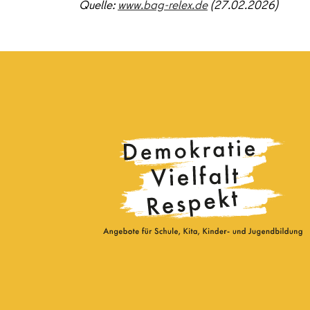
Quelle:
www.bag-relex.de
(27.02.2026)