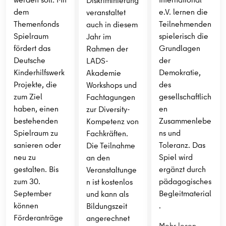
Diskriminierung
dem
e.V. lernen die
veranstaltet
Themenfonds
Teilnehmenden
auch in diesem
Spielraum
spielerisch die
Jahr im
fördert das
Grundlagen
Rahmen der
Deutsche
der
LADS-
Kinderhilfswerk
Demokratie,
Akademie
Projekte, die
des
Workshops und
zum Ziel
gesellschaftlich
Fachtagungen
haben, einen
en
zur Diversity-
bestehenden
Zusammenlebe
Kompetenz von
Spielraum zu
ns und
Fachkräften.
sanieren oder
Toleranz. Das
Die Teilnahme
neu zu
Spiel wird
an den
gestalten. Bis
ergänzt durch
Veranstaltunge
zum 30.
pädagogisches
n ist kostenlos
September
Begleitmaterial
und kann als
können
.
Bildungszeit
Förderanträge
angerechnet
Mehr lesen