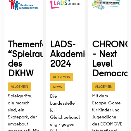
Themenfonds
LADS-
CHRONO
“Spielraum”
Akademie
– Next
des
2024
Level
DKHW
Democra
ALLGEMEIN
ALLGEMEIN
ALLGEMEIN
NEWS
Spielgeräte,
Mit dem
Die
die morsch
Escape-Game
Landesstelle
sind, ein
für Kinder und
für
Skatepark, der
Jugendliche
Gleichbehandl
umgebaut
des ECOMOVE
ung - gegen
werden soll: Mit
International