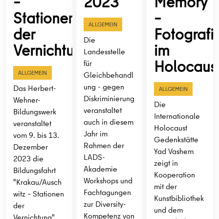
–
2023
Memory
Stationen
–
ALLGEMEIN
der
Fotografi
Die
Vernichtung”
im
Landesstelle
Holocaus
für
ALLGEMEIN
Gleichbehandl
ung - gegen
Das Herbert-
ALLGEMEIN
Diskriminierung
Wehner-
Die
veranstaltet
Bildungswerk
Internationale
auch in diesem
veranstaltet
Holocaust
Jahr im
vom 9. bis 13.
Gedenkstätte
Rahmen der
Dezember
Yad Vashem
LADS-
2023 die
zeigt in
Akademie
Bildungsfahrt
Kooperation
Workshops und
"Krakau/Ausch
mit der
Fachtagungen
witz – Stationen
Kunstbibliothek
zur Diversity-
der
und dem
Kompetenz von
Vernichtung".