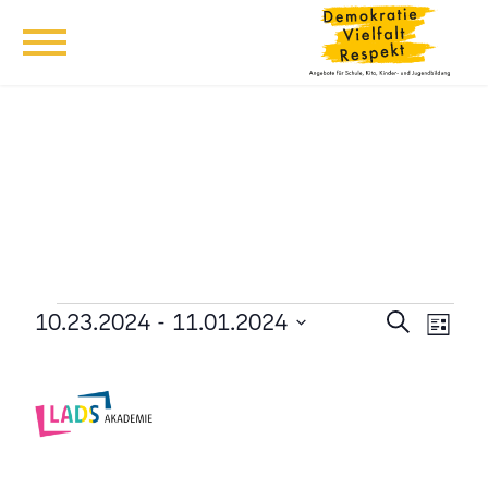
Veranstaltungen
Veransta
Vera
10.23.2024
 - 
11.01.2024
Suche
Liste
Ansi
Suche
Datum
Navi
wählen.
und
Ansichten
Navigati